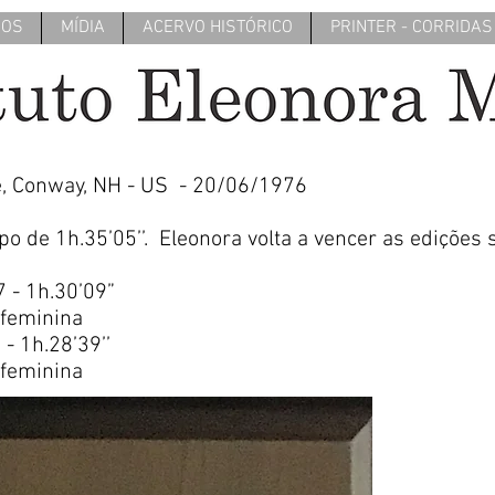
MOS
MÍDIA
ACERVO HISTÓRICO
PRINTER - CORRIDAS
, Conway, NH - US - 20/06/1976
o de 1h.35’05’’. Eleonora volta a vencer as edições 
inos da prova.
h.30’09”
inina
28’39’’
 feminina