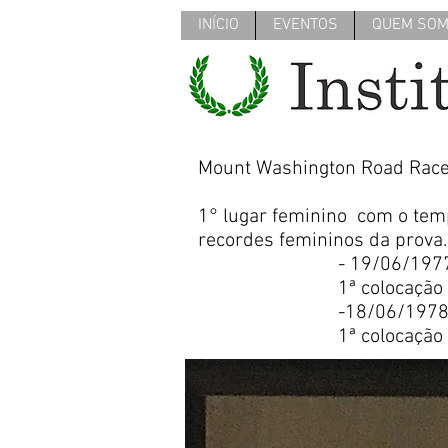
INÍCIO
EVENTOS
QUEM SO
Mount Washington Road Race
1° lugar feminino com o temp
recordes femin
- 19/06/1977 - 1
1ª colocação fem
-18/06/1978 - 1h.
1ª colocação