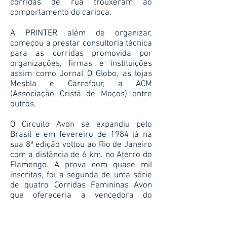
corridas de rua trouxeram ao
comportamento do carioca.
A PRINTER além de organizar,
começou a prestar consultoria técnica
para as corridas promovida por
organizações, firmas e instituições
assim como Jornal O Globo, as lojas
Mesbla e Carrefour, a ACM
(Associação Cristã de Moços) entre
outros.
O Circuito Avon se expandiu pelo
Brasil e em fevereiro de 1984 já na
sua 8ª edição voltou ao Rio de Janeiro
com a distância de 6 km. no Aterro do
Flamengo. A prova com quase mil
inscritas, foi a segunda de uma série
de quatro Corridas Femininas Avon
que ofereceria a vencedora do
circuito uma passagem aérea para
participar da Maratona Internacional
Feminina Avon de Paris, em setembro.